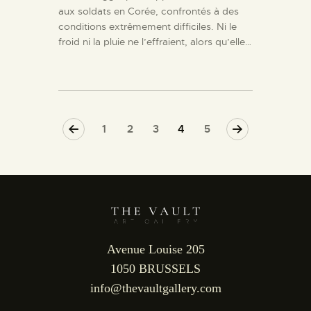
aux soldats en Corée, confrontés à des
conditions extrêmement difficiles. Ni le
froid ni la pluie ne l’effraient, alors qu’elle…
<
1
2
3
>
4
5
Avenue Louise 205
1050 BRUSSELS
info@thevaultgallery.com